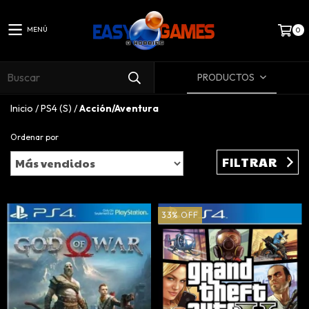
MENÚ
0
PRODUCTOS
Inicio
/
PS4 (S)
/
Acción/Aventura
Ordenar por
FILTRAR
33
%
OFF