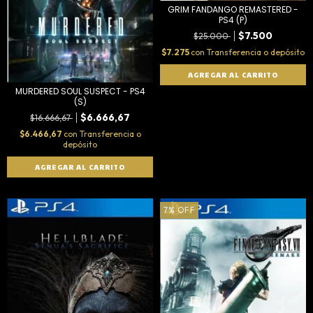
GRIM FANDANGO REMASTERED -
PS4 (P)
$7.500
$25.000
$7.275
con
Transferencia o depósito
MURDERED SOUL SUSPECT - PS4
(S)
$6.666,67
$16.666,67
$6.466,67
con
Transferencia o
depósito
7
%
OFF