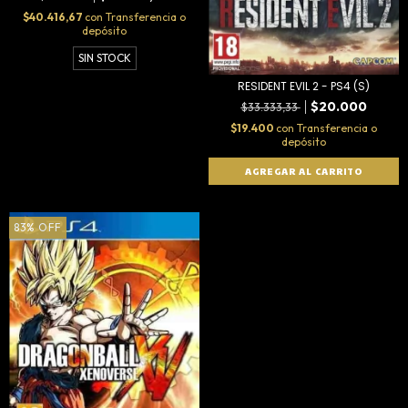
$40.416,67
con
Transferencia o
depósito
SIN STOCK
RESIDENT EVIL 2 - PS4 (S)
$20.000
$33.333,33
$19.400
con
Transferencia o
depósito
83
%
OFF