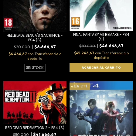
FINAL FANTASY VII REMAKE - PS4
HELLBLADE SENUA'S SACRIFICE -
(S)
PS4 (S)
$46.666,67
$50.000
$6.666,67
$20.000
$45.266,67
con
Transferencia o
$6.466,67
con
Transferencia o
depósito
depósito
SIN STOCK
40
%
OFF
RED DEAD REDEMPTION 2 - PS4 (S)
$41.666,67
$50.000