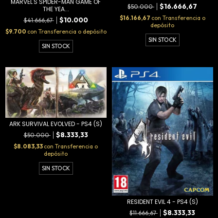
MARVEL'S SPIDER-MAN GAME OF
$16.666,67
$50.000
THE YEA...
$16.166,67
con
Transferencia o
$10.000
$41.666,67
depósito
$9.700
con
Transferencia o depósito
SIN STOCK
SIN STOCK
ARK SURVIVAL EVOLVED - PS4 (S)
$8.333,33
$50.000
$8.083,33
con
Transferencia o
depósito
SIN STOCK
RESIDENT EVIL 4 - PS4 (S)
$8.333,33
$11.666,67