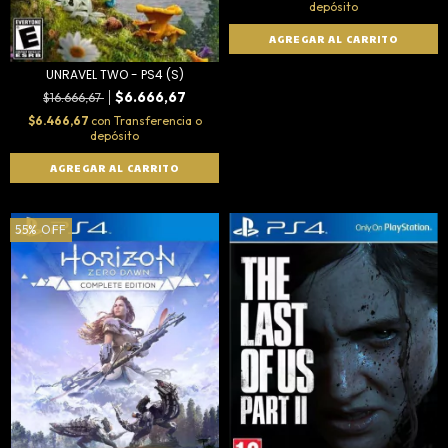
depósito
UNRAVEL TWO - PS4 (S)
$6.666,67
$16.666,67
$6.466,67
con
Transferencia o
depósito
55
%
OFF