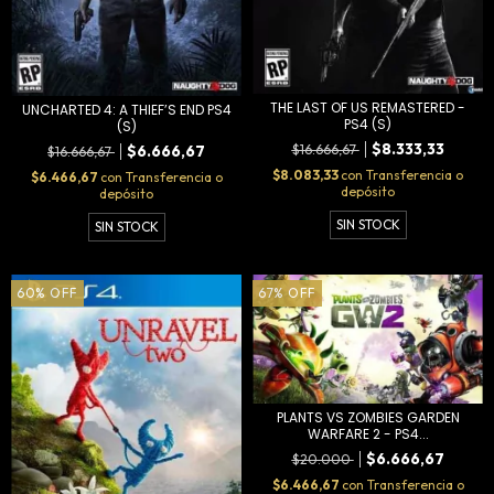
THE LAST OF US REMASTERED -
UNCHARTED 4: A THIEF’S END PS4
PS4 (S)
(S)
$8.333,33
$6.666,67
$16.666,67
$16.666,67
$8.083,33
con
Transferencia o
$6.466,67
con
Transferencia o
depósito
depósito
SIN STOCK
SIN STOCK
60
%
OFF
67
%
OFF
PLANTS VS ZOMBIES GARDEN
WARFARE 2 - PS4...
$6.666,67
$20.000
$6.466,67
con
Transferencia o