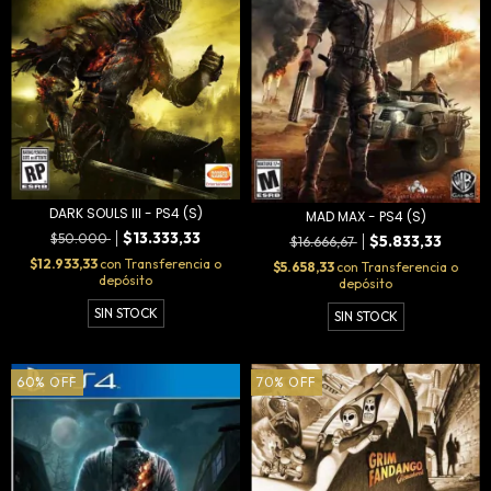
DARK SOULS III - PS4 (S)
MAD MAX - PS4 (S)
$13.333,33
$50.000
$5.833,33
$16.666,67
$12.933,33
con
Transferencia o
$5.658,33
con
Transferencia o
depósito
depósito
SIN STOCK
SIN STOCK
60
%
OFF
70
%
OFF