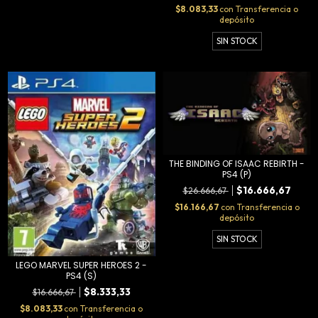
$8.083,33
con
Transferencia o
depósito
SIN STOCK
THE BINDING OF ISAAC REBIRTH -
PS4 (P)
$16.666,67
$26.666,67
$16.166,67
con
Transferencia o
depósito
SIN STOCK
LEGO MARVEL SUPER HEROES 2 -
PS4 (S)
$8.333,33
$16.666,67
$8.083,33
con
Transferencia o