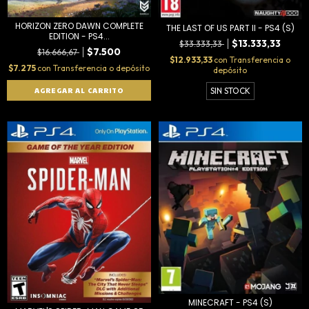
HORIZON ZERO DAWN COMPLETE
THE LAST OF US PART II - PS4 (S)
EDITION - PS4...
$13.333,33
$33.333,33
$7.500
$16.666,67
$12.933,33
con
Transferencia o
$7.275
con
Transferencia o depósito
depósito
SIN STOCK
MINECRAFT - PS4 (S)