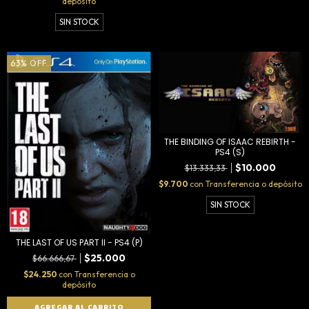
depósito
SIN STOCK
63
%
OFF
THE BINDING OF ISAAC REBIRTH -
PS4 (S)
$10.000
$13.333,33
$9.700
con
Transferencia o depósito
SIN STOCK
THE LAST OF US PART II - PS4 (P)
$25.000
$66.666,67
$24.250
con
Transferencia o
depósito