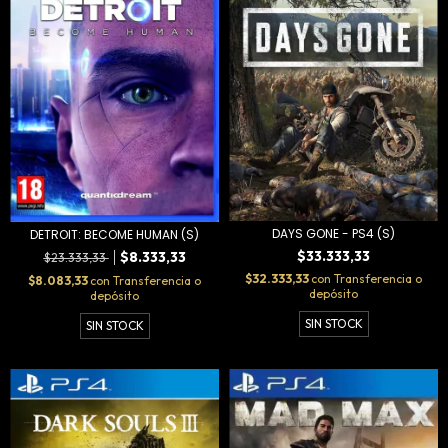
DAYS GONE - PS4 (S)
DETROIT: BECOME HUMAN (S)
$33.333,33
$8.333,33
$23.333,33
$32.333,33
con
Transferencia o
$8.083,33
con
Transferencia o
depósito
depósito
SIN STOCK
SIN STOCK