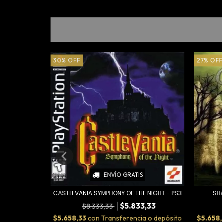
30
%
OFF
27
%
OF
ENVÍO GRATIS
SH
CASTLEVANIA SYMPHONY OF THE NIGHT - PS3
$5.833,33
$8.333,33
a o depósito
$5.658
$5.658,33
con
Transferencia o depósito