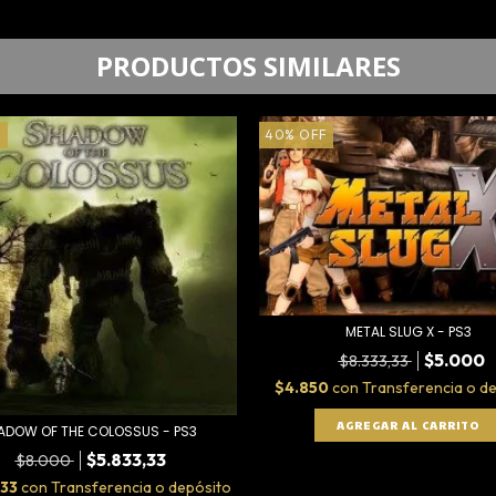
PRODUCTOS SIMILARES
F
40
%
OFF
METAL SLUG X - PS3
$5.000
$8.333,33
$4.850
con
Transferencia o d
ADOW OF THE COLOSSUS - PS3
$5.833,33
$8.000
,33
con
Transferencia o depósito