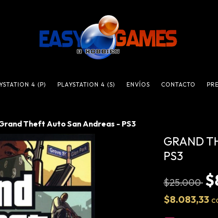
YSTATION 4 (P)
PLAYSTATION 4 (S)
ENVÍOS
CONTACTO
PR
Grand Theft Auto San Andreas - PS3
GRAND TH
PS3
$
$25.000
$8.083,33
c