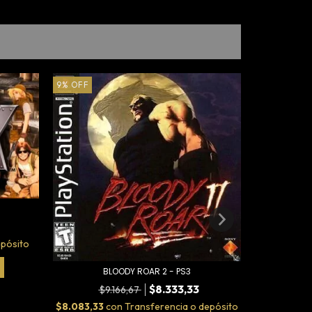
9
%
OFF
65
%
OFF
epósito
BLOODY ROAR 2 - PS3
CRA
$8.333,33
$9.166,67
$16
$8.083,33
con
Transferencia o depósito
$5.658,33