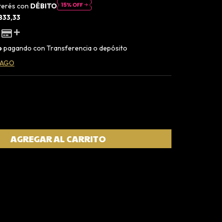
nterés con
DÉBITO
833,33
o
pagando con Transferencia o depósito
PAGO