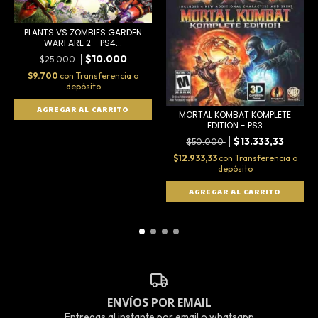
PLANTS VS ZOMBIES GARDEN
WARFARE 2 - PS4...
$10.000
$25.000
$9.700
con
Transferencia o
depósito
MORTAL KOMBAT KOMPLETE
EDITION - PS3
$13.333,33
$50.000
$12.933,33
con
Transferencia o
depósito
ENVÍOS POR EMAIL
Entregas al instante por email o whatsapp